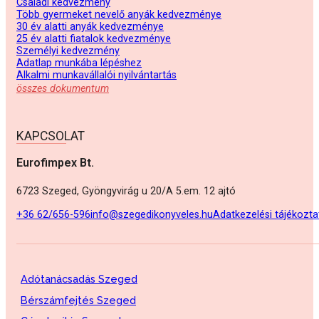
Családi kedvezmény
Több gyermeket nevelő anyák kedvezménye
30 év alatti anyák kedvezménye
25 év alatti fiatalok kedvezménye
Személyi kedvezmény
Adatlap munkába lépéshez
Alkalmi munkavállalói nyilvántartás
összes dokumentum
KAPCSOLAT
Eurofimpex Bt.
6723 Szeged, Gyöngyvirág u 20/A 5.em. 12 ajtó
+36 62/656-596
info@szegedikonyveles.hu
Adatkezelési tájékozta
Adótanácsadás Szeged
Bérszámfejtés Szeged