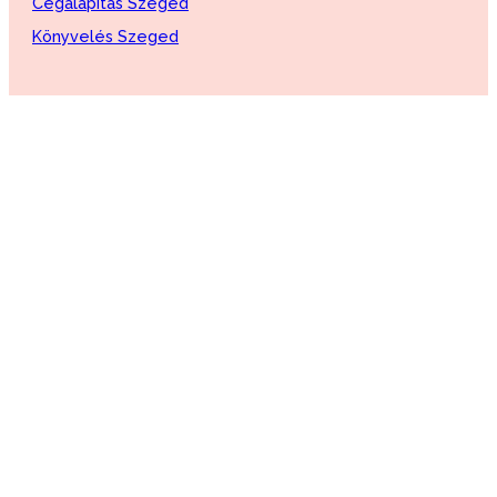
Cégalapítás Szeged
Könyvelés Szeged