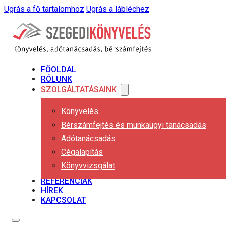
Ugrás a fő tartalomhoz
Ugrás a lábléchez
FŐOLDAL
RÓLUNK
SZOLGÁLTATÁSAINK
Könyvelés
Bérszámfejtés és munkaügyi tanácsadás
Adótanácsadás
Cégalapítás
Könyvvizsgálat
REFERENCIÁK
HÍREK
KAPCSOLAT