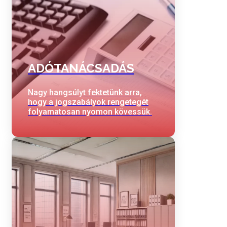
ADÓTANÁCSADÁS
Nagy hangsúlyt fektetünk arra,
hogy a jogszabályok rengetegét
folyamatosan nyomon kövessük.