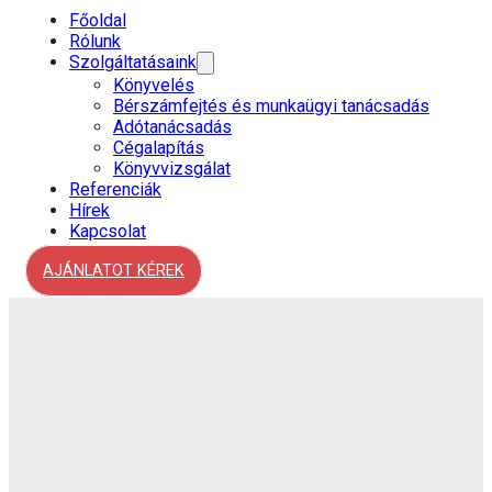
Főoldal
Rólunk
Szolgáltatásaink
Könyvelés
Bérszámfejtés és munkaügyi tanácsadás
Adótanácsadás
Cégalapítás
Könyvvizsgálat
Referenciák
Hírek
Kapcsolat
AJÁNLATOT KÉREK