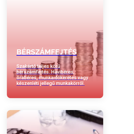
BÉRSZÁMFEJTÉS
Szakértő teljes körű
bérszámfejtés. Havibéres,
órabéres, munkaidőkeretes vagy
készenléti jellegű munkakörről.