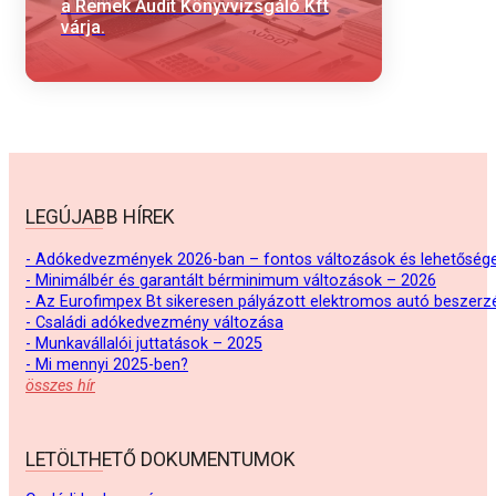
a Remek Audit Könyvvizsgáló Kft
várja.
LEGÚJABB HÍREK
- Adókedvezmények 2026-ban – fontos változások és lehetőség
- Minimálbér és garantált bérminimum változások – 2026
- Az Eurofimpex Bt sikeresen pályázott elektromos autó beszerz
- Családi adókedvezmény változása
- Munkavállalói juttatások – 2025
- Mi mennyi 2025-ben?
összes hír
LETÖLTHETŐ DOKUMENTUMOK