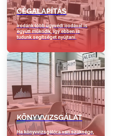
CÉGALAPÍTÁS
Irodánk több ügyvédi irodával is
együtt működik, így ebben is
tudunk segítséget nyújtani.
KÖNYVVIZSGÁLAT
Ha könyvvizsgálóra van szüksége,