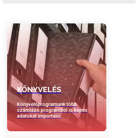
KÖNYVELÉS
Könyvelőprogramunk több
számlázó programból is képes
adatokat importálni.