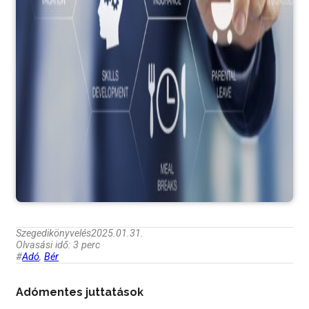
Szegedikönyvelés
2025.01.31.
Olvasási idő: 3 perc
#
Adó
,
Bér
Adómentes juttatások