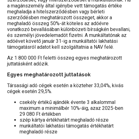
a magánszemély által igénybe vett támogatás értéke
meghaladja a hitelszerződésben vagy bérleti
szerződésben meghatározott összeget, akkor a
meghaladó összeg 50%-át köteles az adóévre
vonatkozó bevallásában különbözeti bírságkén bevallani,
és személyi jövedelemadót fizetni. A munkáltatónak az
adóévet követő január 31-ig a munkáltatói lakhatási
támogatásról adatot kell szolgáltatnia a NAV felé.
Az 1 800 000 Ft feletti összeg egyes meghatározott
juttatásként adózik.
Egyes meghatározott juttatások
Társasági adó cégek esetén a közteher 33,04%, kivás
cégek esetén 29,5%.
csekély értékű ajándék évente 3 alkalommal
maximum a minimálbér 10%-áig, azaz 2025-ben
29 080 Ft értékben
szép kártya értékhatárt meghaladó része
munkáltatói lakhatási támogatás értékhatárt
meghaladó része