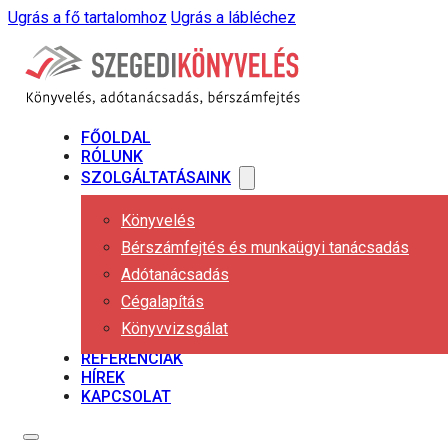
Ugrás a fő tartalomhoz
Ugrás a lábléchez
FŐOLDAL
RÓLUNK
SZOLGÁLTATÁSAINK
Könyvelés
Bérszámfejtés és munkaügyi tanácsadás
Adótanácsadás
Cégalapítás
Könyvvizsgálat
REFERENCIÁK
HÍREK
KAPCSOLAT