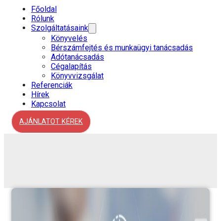
Főoldal
Rólunk
Szolgáltatásaink
Könyvelés
Bérszámfejtés és munkaügyi tanácsadás
Adótanácsadás
Cégalapítás
Könyvvizsgálat
Referenciák
Hírek
Kapcsolat
AJÁNLATOT KÉREK