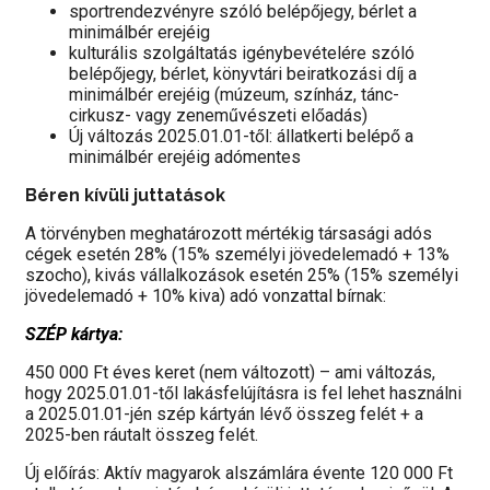
sportrendezvényre szóló belépőjegy, bérlet a
minimálbér erejéig
kulturális szolgáltatás igénybevételére szóló
belépőjegy, bérlet, könyvtári beiratkozási díj a
minimálbér erejéig (múzeum, színház, tánc-
cirkusz- vagy zeneművészeti előadás)
Új változás 2025.01.01-től: állatkerti belépő a
minimálbér erejéig adómentes
Béren kívüli juttatások
A törvényben meghatározott mértékig társasági adós
cégek esetén 28% (15% személyi jövedelemadó + 13%
szocho), kivás vállalkozások esetén 25% (15% személyi
jövedelemadó + 10% kiva) adó vonzattal bírnak:
SZÉP kártya:
450 000 Ft éves keret (nem változott) – ami változás,
hogy 2025.01.01-től lakásfelújításra is fel lehet használni
a 2025.01.01-jén szép kártyán lévő összeg felét + a
2025-ben ráutalt összeg felét.
Új előírás: Aktív magyarok alszámlára évente 120 000 Ft