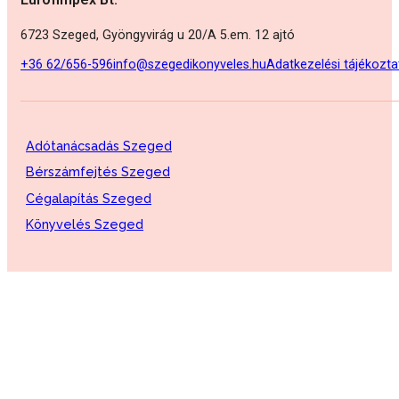
6723 Szeged, Gyöngyvirág u 20/A 5.em. 12 ajtó
+36 62/656-596
info@szegedikonyveles.hu
Adatkezelési tájékozta
Adótanácsadás Szeged
Bérszámfejtés Szeged
Cégalapítás Szeged
Könyvelés Szeged