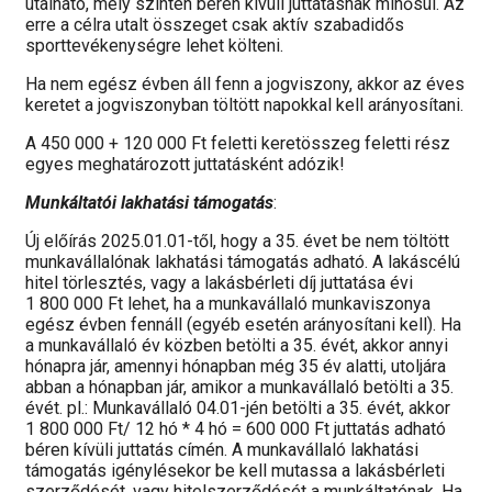
utalható, mely szintén béren kívüli juttatásnak minősül. Az
erre a célra utalt összeget csak aktív szabadidős
sporttevékenységre lehet költeni.
Ha nem egész évben áll fenn a jogviszony, akkor az éves
keretet a jogviszonyban töltött napokkal kell arányosítani.
A 450 000 + 120 000 Ft feletti keretösszeg feletti rész
egyes meghatározott juttatásként adózik!
Munkáltatói lakhatási támogatás
:
Új előírás 2025.01.01-től, hogy a 35. évet be nem töltött
munkavállalónak lakhatási támogatás adható. A lakáscélú
hitel törlesztés, vagy a lakásbérleti díj juttatása évi
1 800 000 Ft lehet, ha a munkavállaló munkaviszonya
egész évben fennáll (egyéb esetén arányosítani kell). Ha
a munkavállaló év közben betölti a 35. évét, akkor annyi
hónapra jár, amennyi hónapban még 35 év alatti, utoljára
abban a hónapban jár, amikor a munkavállaló betölti a 35.
évét. pl.: Munkavállaló 04.01-jén betölti a 35. évét, akkor
1 800 000 Ft/ 12 hó * 4 hó = 600 000 Ft juttatás adható
béren kívüli juttatás címén. A munkavállaló lakhatási
támogatás igénylésekor be kell mutassa a lakásbérleti
szerződését, vagy hitelszerződését a munkáltatónak. Ha