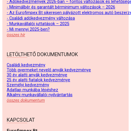
- Adókedvezmények 2026-ban – fontos változások és lehetőség
- Minimálbér és garantált bérminimum változások – 2026
- Az Eurofimpex Bt sikeresen pályázott elektromos autó beszerz
- Családi adókedvezmény változása
- Munkavállalói juttatások – 2025
- Mi mennyi 2025-ben?
összes hír
LETÖLTHETŐ DOKUMENTUMOK
Családi kedvezmény
Több gyermeket nevelő anyák kedvezménye
30 év alatti anyák kedvezménye
25 év alatti fiatalok kedvezménye
Személyi kedvezmény
Adatlap munkába lépéshez
Alkalmi munkavállalói nyilvántartás
összes dokumentum
KAPCSOLAT
Eurofimpex Bt.