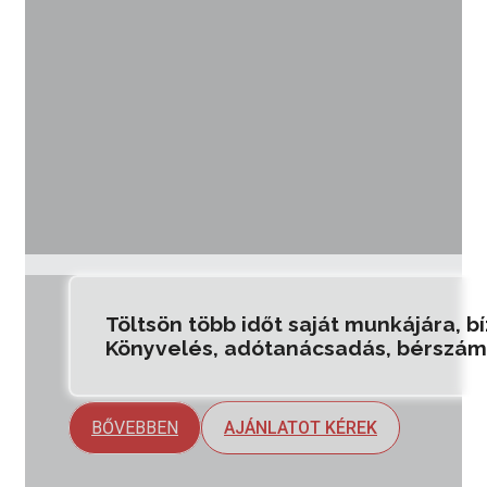
kájára, bízza ránk a papír munkát! Megfelelő i
 bérszámfejtés Szegeden!