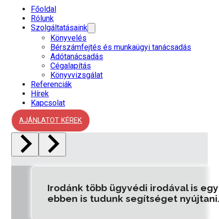
Főoldal
Rólunk
Szolgáltatásaink
Könyvelés
Bérszámfejtés és munkaügyi tanácsadás
Adótanácsadás
Cégalapítás
Könyvvizsgálat
Referenciák
Hírek
Kapcsolat
AJÁNLATOT KÉREK
al is együtt működik, így amennyiben nem talá
nyújtani.