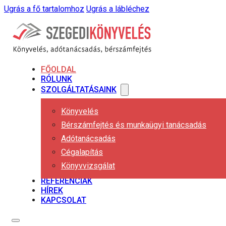
Ugrás a fő tartalomhoz
Ugrás a lábléchez
FŐOLDAL
RÓLUNK
SZOLGÁLTATÁSAINK
Könyvelés
Bérszámfejtés és munkaügyi tanácsadás
Adótanácsadás
Cégalapítás
Könyvvizsgálat
REFERENCIÁK
HÍREK
KAPCSOLAT