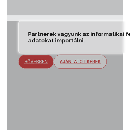
matikai fejlesztésekben, könyvelőprogramunk 