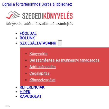
Ugrás a fő tartalomhoz
Ugrás a lábléchez
FŐOLDAL
RÓLUNK
SZOLGÁLTATÁSAINK
Könyvelés
Bérszámfejtés és munkaügyi tanácsadás
Adótanácsadás
Cégalapítás
Könyvvizsgálat
REFERENCIÁK
HÍREK
KAPCSOLAT