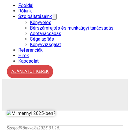
Főoldal
Rólunk
Szolgáltatásaink
Könyvelés
Bérszámfejtés és munkaügyi tanácsadás
Adótanácsadás
Cégalapítás
Könyvvizsgálat
Referenciák
Hírek
Kapcsolat
AJÁNLATOT KÉREK
Szegedikönyvelés
2025.01.15.