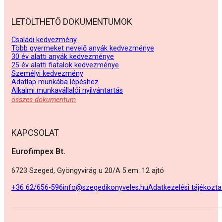
LETÖLTHETŐ DOKUMENTUMOK
Családi kedvezmény
Több gyermeket nevelő anyák kedvezménye
30 év alatti anyák kedvezménye
25 év alatti fiatalok kedvezménye
Személyi kedvezmény
Adatlap munkába lépéshez
Alkalmi munkavállalói nyilvántartás
összes dokumentum
KAPCSOLAT
Eurofimpex Bt.
6723 Szeged, Gyöngyvirág u 20/A 5.em. 12 ajtó
+36 62/656-596
info@szegedikonyveles.hu
Adatkezelési tájékozta